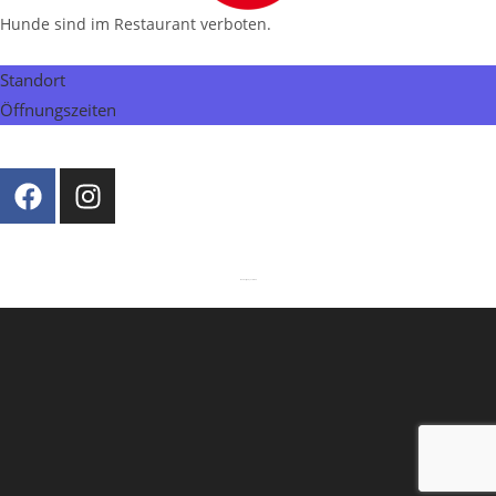
Hunde sind im Restaurant verboten.
Standort
Öffnungszeiten
Copyright 2026 - Mittlers Restaurant
Webdesign by
EntwicklerS