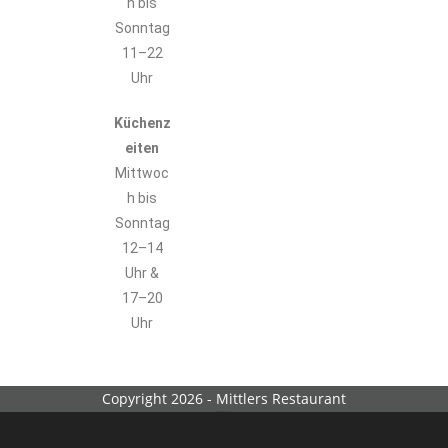
h bis
Sonntag
11–22
Uhr
Küchenz
eiten
Mittwoc
h bis
Sonntag
12–14
Uhr &
17–20
Uhr
Copyright 2026 - Mittlers Restaurant
Webdesign by
EntwicklerS